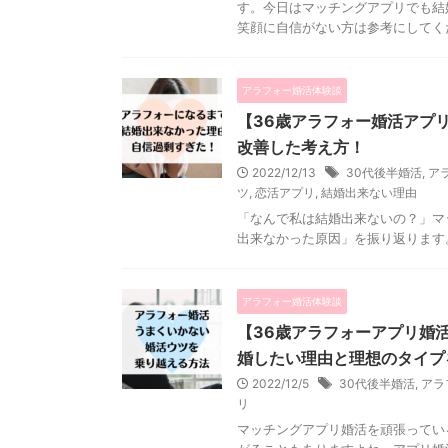
す。今日はマッチングアプリでも結
笑顔に自信がない方は参考にしてく
アラフォー婚活体験談
【36歳アラフォー婚活アプ
改善した考え方！
2022/12/13
30代後半婚活
,
ア
ツ
,
恋活アプリ
,
結婚出来ない理由
「なんで私は結婚出来ないの？」マ
出来なかった原因」を振り返ります
アラフォー婚活体験談
【36歳アラフォーアプリ婚
婚したい理由と理想のタイプ
2022/12/5
30代後半婚活
,
アラ
リ
マッチングアプリ婚活を頑張ってい