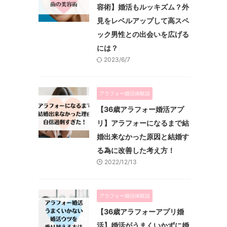
容術】婚活もルッキズム？外
見をレベルアップして高スペ
ック男性との出会いを広げる
には？
2023/6/7
アラフォー婚活体験談
【36歳アラフォー婚活アプ
リ】アラフォーになるまで結
婚出来なかった原因と結婚す
る為に改善した考え方！
2022/12/13
アラフォー婚活体験談
【36歳アラフォーアプリ婚
活】婚活がうまくいかずに婚