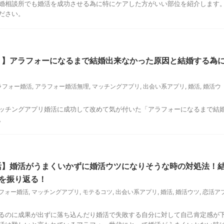
婚相談所でも婚活を成功させる為に特にケアした方がいい部位を紹介します
ださい。
リ】アラフォーになるまで結婚出来なかった原因と結婚する為
ラフォー婚活
,
アラフォー婚活無理
,
マッチングアプリ
,
出会い系アプリ
,
婚活
,
婚活ウ
ッチングアプリ婚活に成功して改めて気が付いた「アラフォーになるまで結
。
活】婚活がうまくいかずに婚活ウツになりそうな時の対処法！
を振り返る！
フォー婚活
,
マッチングアプリ
,
モテるコツ
,
出会い系アプリ
,
婚活
,
婚活ウツ
,
恋活ア
るのに成果が出ずに落ち込んだり婚活で失敗する自分に対して自己肯定感が