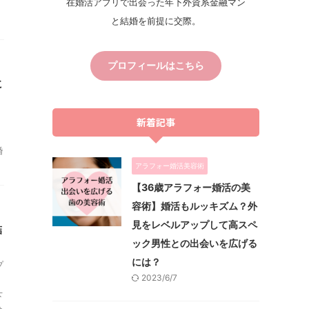
在婚活アプリで出会った年下外資系金融マン
。
と結婚を前提に交際。
プロフィールはこちら
に
新着記事
婚
アラフォー婚活美容術
【36歳アラフォー婚活の美
容術】婚活もルッキズム？外
見をレベルアップして高スペ
結
ック男性との出会いを広げる
には？
プ
2023/6/7
下