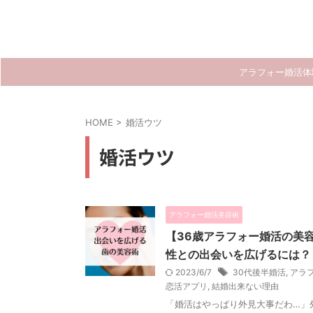
アラフォー婚活体
HOME
>
婚活ウツ
婚活ウツ
アラフォー婚活美容術
【36歳アラフォー婚活の美
性との出会いを広げるには？
2023/6/7
30代後半婚活
,
アラ
恋活アプリ
,
結婚出来ない理由
「婚活はやっぱり外見大事だわ…」