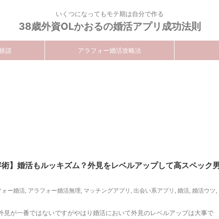
いくつになってもモテ期は自分で作る
38歳外資OLかおるの婚活アプリ成功法則
験談
アラフォー婚活攻略法
容術】婚活もルッキズム？外見をレベルアップして高スペック
フォー婚活
,
アラフォー婚活無理
,
マッチングアプリ
,
出会い系アプリ
,
婚活
,
婚活ウツ
,
外見が一番ではないですがやはり婚活において外見のレベルアップは大事で