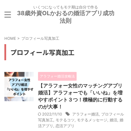
いくつになってもモテ期は自分で作る
38歳外資OLかおるの婚活アプリ成功
法則
HOME
>
プロフィール写真加工
プロフィール写真加工
アラフォー婚活攻略法
【アラフォー女性のマッチングアプリ
婚活】アラフォーでも「いいね」を増
やすポイント３つ！積極的に行動する
のが大事！
2022/11/10
アラフォー婚活
,
プロフィール
写真加工
,
モテるコツ
,
モテるメッセージ
,
婚活
,
婚
活アプリ
,
恋活アプリ